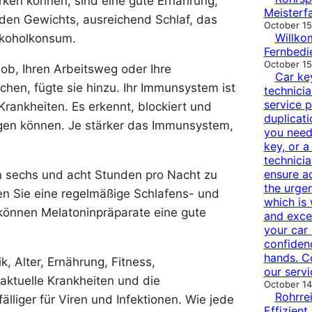
rken können, sind eine gute Ernährung,
Meisterf
unden Gewichts, ausreichend Schlaf, das
October 15
Willko
lkoholkonsum.
Fernbedi
October 15
Job, Ihren Arbeitsweg oder Ihre
Car ke
en, fügte sie hinzu. Ihr Immunsystem ist
technicia
service p
Krankheiten. Es erkennt, blockiert und
duplicati
ngen können. Je stärker das Immunsystem,
you need 
key, or a
technici
ensure a
n sechs und acht Stunden pro Nacht zu
the urge
en Sie eine regelmäßige Schlafens- und
which is
können Melatoninpräparate eine gute
and excel
your car 
confiden
hands. C
 Alter, Ernährung, Fitness,
our servi
aktuelle Krankheiten und die
October 14
Rohrre
liger für Viren und Infektionen. Wie jede
Effizient