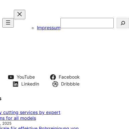
Search
Impressum
YouTube
Facebook
LinkedIn
Dribbble
s
y cutting services by expert
ns for all models
, 2025
rale für effektive Rohrreinigung von