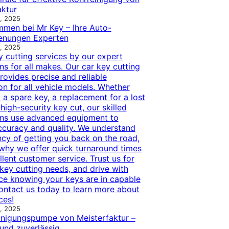
aktur
, 2025
mmen bei Mr Key – Ihre Auto-
enungen Experten
, 2025
y cutting services by our expert
ns for all makes. Our car key cutting
rovides precise and reliable
on for all vehicle models. Whether
a spare key, a replacement for a lost
 high-security key cut, our skilled
ans use advanced equipment to
ccuracy and quality. We understand
ncy of getting you back on the road,
 why we offer quick turnaround times
lent customer service. Trust us for
key cutting needs, and drive with
ce knowing your keys are in capable
ontact us today to learn more about
ces!
, 2025
inigungspumpe von Meisterfaktur –
 und zuverlässig