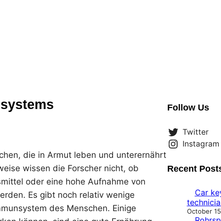
nsystems
Follow Us
Twitter
Instagram
hen, die in Armut leben und unterernährt
sweise wissen die Forscher nicht, ob
Recent Post
smittel oder eine hohe Aufnahme von
Car ke
rden. Es gibt noch relativ wenige
technicia
Immunsystem des Menschen. Einige
October 15
Rohrspi