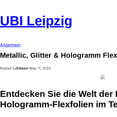
Skip
to
UBI Leipzig
content
Allgemein
Metallic, Glitter & Hologramm Flexf
Posted by
Edison
–
May 11, 2025
Entdecken Sie die Welt der Me
Hologramm-Flexfolien im Te