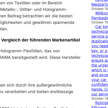
ten von Textilien oder im Bereich
Meisterf
October 15
Metallic-, Glitter- und Hologramm-
Willko
hen Beitrag betrachten wir die besten
Fernbedi
möglichkeiten und gewähren spannende
October 15
Car ke
lien.
technicia
service p
n Vergleich der führenden Markenartikel
duplicati
you need 
key, or a
n Hologramm-Flexfolien, das von
technici
MA bereitgestellt wird. Diese Hersteller
ensure a
the urge
which is
and excel
your car 
confiden
nen sich durch ihre außergewöhnliche
hands. C
 zu verarbeiten und bieten erstklassige
our servi
October 14
Rohrre
Effizient