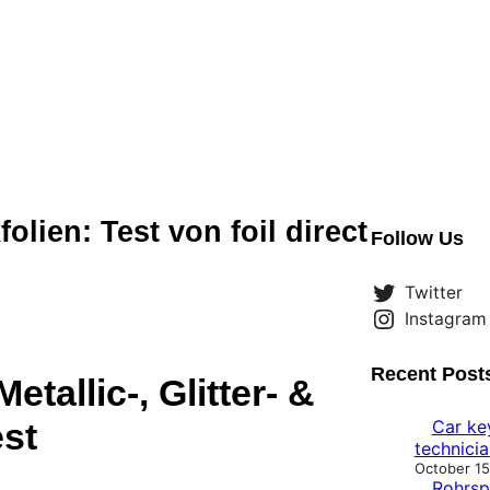
olien: Test von foil direct
Follow Us
Twitter
Instagram
Recent Post
tallic-, Glitter- &
Car ke
st
technicia
October 15
Rohrspi