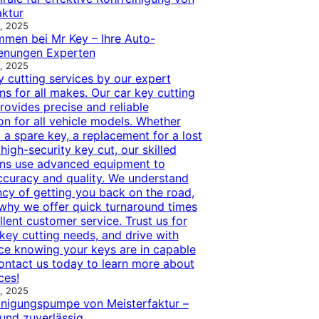
aktur
, 2025
mmen bei Mr Key – Ihre Auto-
enungen Experten
, 2025
y cutting services by our expert
ns for all makes. Our car key cutting
rovides precise and reliable
on for all vehicle models. Whether
a spare key, a replacement for a lost
 high-security key cut, our skilled
ans use advanced equipment to
ccuracy and quality. We understand
ncy of getting you back on the road,
 why we offer quick turnaround times
lent customer service. Trust us for
key cutting needs, and drive with
ce knowing your keys are in capable
ontact us today to learn more about
ces!
, 2025
inigungspumpe von Meisterfaktur –
 und zuverlässig