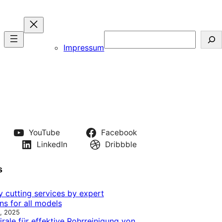
Search
Impressum
YouTube
Facebook
LinkedIn
Dribbble
s
y cutting services by expert
ns for all models
, 2025
rale für effektive Rohrreinigung von